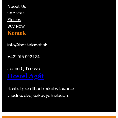
About Us
Services
Places
Buy Now
Kontak
info@hostelagat.sk
+421 915 992 124
Jasná 5, Trnava
Hostel Agát
Hostel pre dlhodobé ubytovanie
v jedno, dvojlôžkových izbách.