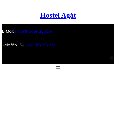
Prejsť
na
Hostel Agát
obsah
E-Mail:
info@hostelagat.sk
Telefón :
+421 915 992 124
Facebook
Novoročný darček