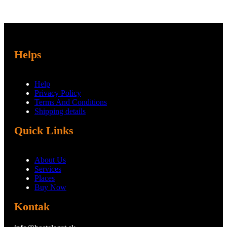
Helps
Help
Privacy Policy
Terms And Conditions
Shipping details
Quick Links
About Us
Services
Places
Buy Now
Kontak