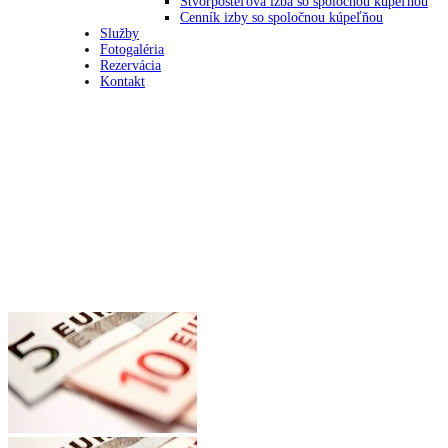
Štvorposteľová izba so spoločnou kúpeľňou
Cenník izby so spoločnou kúpeľňou
Služby
Fotogaléria
Rezervácia
Kontakt
Cenník izby so spoločnou kúpeľňou