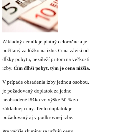
Základný cenník je platný celoročne a je
počítaný za lôžko na izbe. Cena závisí od
dĺžky pobytu, nezáleží pritom na veľkosti
izby.
Čím dlhší pobyt, tým je cena nižšia.
V prípade obsadenia izby jednou osobou,
je požadovaný doplatok za jedno
neobsadené lôžko vo výške 50 % zo
základnej ceny. Tento doplatok je
požadovaný aj v podkrovnej izbe.
Pre väčšie skupiny sa určujú ceny