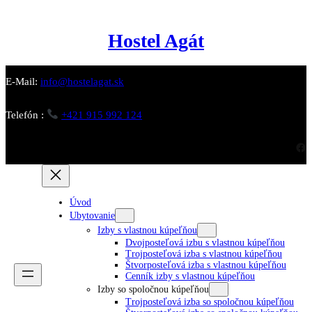
Prejsť
na
obsah
Hostel Agát
E-Mail:
info@hostelagat.sk
Telefón :
+421 915 992 124
Facebook
Úvod
Ubytovanie
Izby s vlastnou kúpeľňou
Dvojposteľová izbu s vlastnou kúpeľňou
Trojposteľová izba s vlastnou kúpeľňou
Štvorposteľová izba s vlastnou kúpeľňou
Cenník izby s vlastnou kúpeľňou
Izby so spoločnou kúpeľňou
Trojposteľová izba so spoločnou kúpeľňou